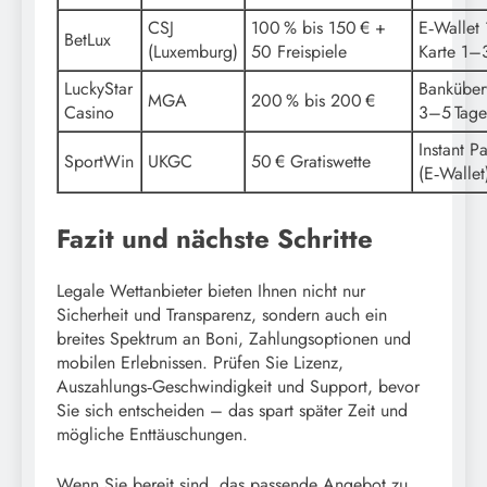
CSJ
100 % bis 150 € +
E‑Wallet 
BetLux
(Luxemburg)
50 Freispiele
Karte 1–
LuckyStar
Banküber
MGA
200 % bis 200 €
Casino
3–5 Tage
Instant P
SportWin
UKGC
50 € Gratiswette
(E‑Wallet
Fazit und nächste Schritte
Legale Wettanbieter bieten Ihnen nicht nur
Sicherheit und Transparenz, sondern auch ein
breites Spektrum an Boni, Zahlungsoptionen und
mobilen Erlebnissen. Prüfen Sie Lizenz,
Auszahlungs‑Geschwindigkeit und Support, bevor
Sie sich entscheiden – das spart später Zeit und
mögliche Enttäuschungen.
Wenn Sie bereit sind, das passende Angebot zu