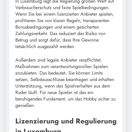
In Luxemburg legt die Regierung großen Wert auf
Verbraucherschutz und faire Spielbedingungen.
Wenn Sie bei einem lizenzierten Anbieter spielen,
profitieren Sie von klaren Regeln, transparenten
Bonusbedingungen und einem gesicherten
Zahlungsverkehr. Das reduziert das Risiko von
Betrug und sorgt dafür, dass Ihre Gewinne
tatsächlich ausgezahlt werden.
Außerdem sind legale Anbieter verpflichtet,
Maßnahmen zum verantwortungsvollen Spielen
anzubieten. Das bedeutet, Sie können Limits
setzen, Selbstausschlüsse beantragen und erhalten
Unterstützung, wenn das Spielverhalten aus dem
Ruder läuft. Für neue Spieler ist das ein
beruhigendes Fundament, um das Hobby sicher zu
genießen.
Lizenzierung und Regulierung
in Luxemburg