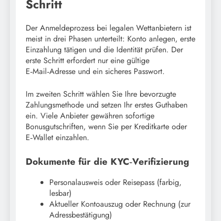
Schritt
Der Anmeldeprozess bei legalen Wettanbietern ist
meist in drei Phasen unterteilt: Konto anlegen, erste
Einzahlung tätigen und die Identität prüfen. Der
erste Schritt erfordert nur eine gültige
E‑Mail‑Adresse und ein sicheres Passwort.
Im zweiten Schritt wählen Sie Ihre bevorzugte
Zahlungsmethode und setzen Ihr erstes Guthaben
ein. Viele Anbieter gewähren sofortige
Bonusgutschriften, wenn Sie per Kreditkarte oder
E‑Wallet einzahlen.
Dokumente für die KYC‑Verifizierung
Personalausweis oder Reisepass (farbig,
lesbar)
Aktueller Kontoauszug oder Rechnung (zur
Adressbestätigung)