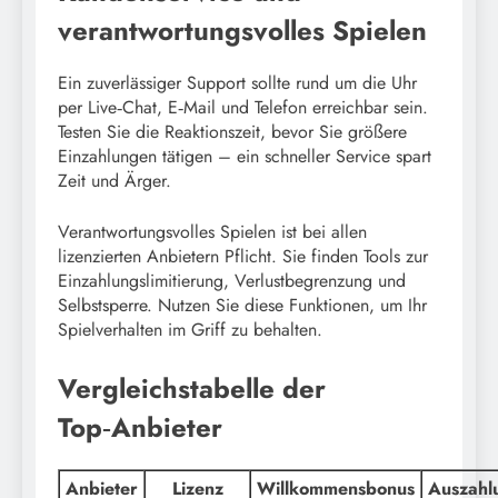
verantwortungsvolles Spielen
Ein zuverlässiger Support sollte rund um die Uhr
per Live‑Chat, E‑Mail und Telefon erreichbar sein.
Testen Sie die Reaktionszeit, bevor Sie größere
Einzahlungen tätigen – ein schneller Service spart
Zeit und Ärger.
Verantwortungsvolles Spielen ist bei allen
lizenzierten Anbietern Pflicht. Sie finden Tools zur
Einzahlungslimitierung, Verlustbegrenzung und
Selbstsperre. Nutzen Sie diese Funktionen, um Ihr
Spielverhalten im Griff zu behalten.
Vergleichstabelle der
Top‑Anbieter
Anbieter
Lizenz
Willkommensbonus
Auszahl