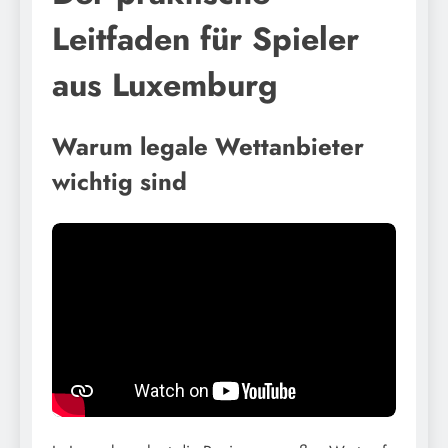
Leitfaden für Spieler
aus Luxemburg
Warum legale Wettanbieter
wichtig sind