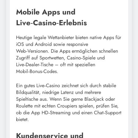
Mobile Apps und
Live‑Casino‑Erlebnis
Heutige legale Wettanbieter bieten native Apps für
iOS und Android sowie responsive
Web‑Versionen. Die Apps ermöglichen schnellen
Zugriff auf Sportwetten, Casino‑Spiele und
Live‑Dealer‑Tische – oft mit speziellen
Mobil‑Bonus‑Codes.
Ein gutes Live‑Casino zeichnet sich durch stabile
Bildqualität, niedrige Latenz und mehrere
Spieltische aus. Wenn Sie gerne Blackjack oder
Roulette mit echten Croupiers spielen, prüfen Sie,
ob die App HD‑Streaming und einen Chat‑Support
bietet.
Kundenservice und