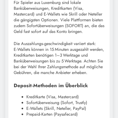
Für Spieler aus Luxemburg sind lokale
Banküberweisungen, Kreditkarten (Visa,
Mastercard) und E‑Wallets wie Skrill oder Neteller
die gängigsten Optionen. Viele Plattformen bieten
zudem Sofortüberweisungen (SOFORT) an, die das
Geld fast sofort auf das Konto bringen.
Die Auszahlungs‑geschwindigkeit variiert stark:
E‑Wallets können in 15 Minuten ausgezahlt werden,
Kreditkarten benötigen 1–3 Werktage und
Banküberweisungen bis zu 5 Werktage. Achten Sie
bei der Wahl Ihrer Zahlungsmethode auf mögliche
Gebühren, die manche Anbieter erheben.
Deposit‑Methoden im Überblick
Kreditkarte (Visa, Mastercard)
Sofortüberweisung (Sofort, Trustly)
E‑Wallets (Skrill, Neteller, PayPal)
Prepaid‑Karten (Paysafecard)