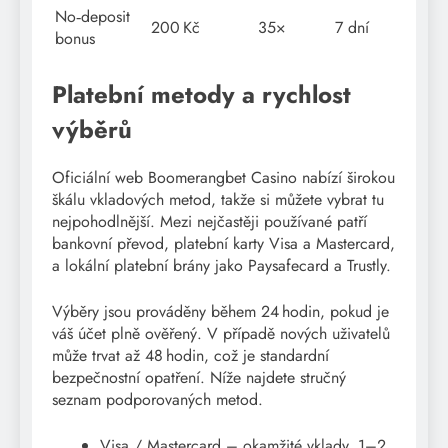
No‑deposit
200 Kč
35×
7 dní
bonus
Platební metody a rychlost
výběrů
Oficiální web Boomerangbet Casino nabízí širokou
škálu vkladových metod, takže si můžete vybrat tu
nejpohodlnější. Mezi nejčastěji používané patří
bankovní převod, platební karty Visa a Mastercard,
a lokální platební brány jako Paysafecard a Trustly.
Výběry jsou prováděny během 24 hodin, pokud je
váš účet plně ověřený. V případě nových uživatelů
může trvat až 48 hodin, což je standardní
bezpečnostní opatření. Níže najdete stručný
seznam podporovaných metod.
Visa / Mastercard – okamžité vklady, 1–2