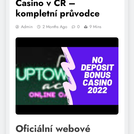
Casino v ČR –
kompletní průvodce
Admin
2 Months Ago
0
9 Mins
Oficiální webové