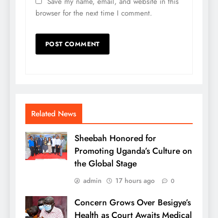
Save my name, email, and website in this
browser for the next time I comment.
Related News
Sheebah Honored for
Promoting Uganda’s Culture on
the Global Stage
admin
17 hours ago
0
Concern Grows Over Besigye’s
Health as Court Awaits Medical