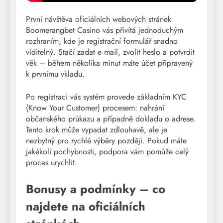
První návštěva oficiálních webových stránek
Boomerangbet Casino vás přivítá jednoduchým
rozhraním, kde je registrační formulář snadno
viditelný. Stačí zadat e‑mail, zvolit heslo a potvrdit
věk – během několika minut máte účet připravený
k prvnímu vkladu.
Po registraci vás systém provede základním KYC
(Know Your Customer) procesem: nahrání
občanského průkazu a případně dokladu o adrese.
Tento krok může vypadat zdlouhavě, ale je
nezbytný pro rychlé výběry později. Pokud máte
jakékoli pochybnosti, podpora vám pomůže celý
proces urychlit.
Bonusy a podmínky – co
najdete na oficiálních